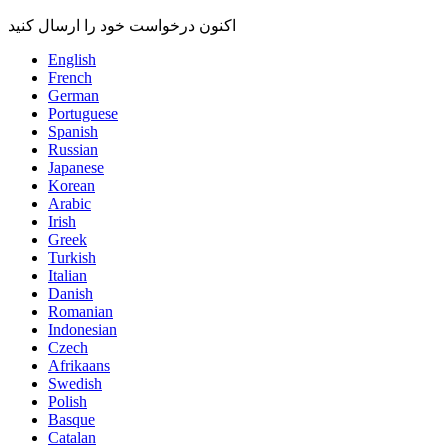
اکنون درخواست خود را ارسال کنید
English
French
German
Portuguese
Spanish
Russian
Japanese
Korean
Arabic
Irish
Greek
Turkish
Italian
Danish
Romanian
Indonesian
Czech
Afrikaans
Swedish
Polish
Basque
Catalan