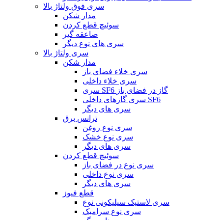
سری فوق ولتاژ بالا
مدار شکن
سوئیچ قطع کردن
صاعقه گیر
سری های نوع دیگر
سری ولتاژ بالا
مدار شکن
سری خلاء فضای باز
سری خلاء داخلی
سری SF6 گاز در فضای باز
سری گازهای داخلی SF6
سری های دیگر
ترانس برق
سری نوع روغن
سری نوع خشک
سری های دیگر
سوئیچ قطع کردن
سری نوع در فضای باز
سری نوع داخلی
سری های دیگر
قطع فیوز
سری لاستیک سیلیکونی نوع
سری نوع سرامیک