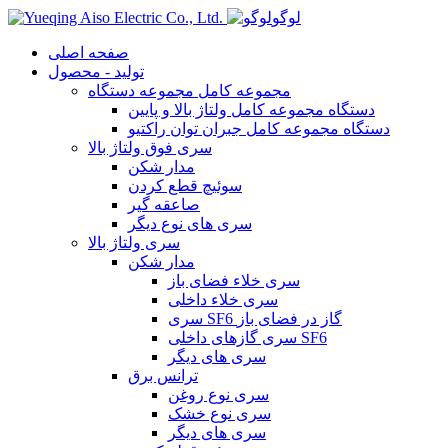
لوگو
صفحه اصلی
تولید - محصول
مجموعه کامل مجموعه دستگاه
دستگاه مجموعه کامل ولتاژ بالا و پایین
دستگاه مجموعه کامل جبران توان راکتیو
سری فوق ولتاژ بالا
مدار شکن
سوئیچ قطع کردن
صاعقه گیر
سری های نوع دیگر
سری ولتاژ بالا
مدار شکن
سری خلاء فضای باز
سری خلاء داخلی
سری SF6 گاز در فضای باز
سری گازهای داخلی SF6
سری های دیگر
ترانس برق
سری نوع روغن
سری نوع خشک
سری های دیگر