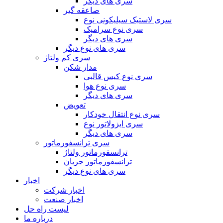
سری های دیگر
صاعقه گیر
سری لاستیک سیلیکونی نوع
سری نوع سرامیک
سری های دیگر
سری های نوع دیگر
سری کم ولتاژ
مدار شکن
سری نوع کیس قالبی
سری نوع هوا
سری های دیگر
تعویض
سری نوع انتقال خودکار
سری ایزولاتور نوع
سری های دیگر
سری ترانسفورماتور
ترانسفورماتور ولتاژ
ترانسفورماتور جریان
سری های نوع دیگر
اخبار
اخبار شرکت
اخبار صنعت
لیست راه حل
درباره ما