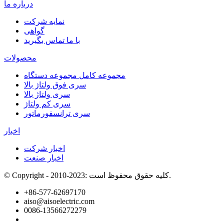
درباره ما
نمایه شرکت
گواهی
با ما تماس بگیرید
محصولات
مجموعه کامل مجموعه دستگاه
سری فوق ولتاژ بالا
سری ولتاژ بالا
سری کم ولتاژ
سری ترانسفورماتور
اخبار
اخبار شرکت
اخبار صنعت
© Copyright - 2010-2023: کلیه حقوق محفوظ است.
+86-577-62697170
aiso@aisoelectric.com
0086-13566272279