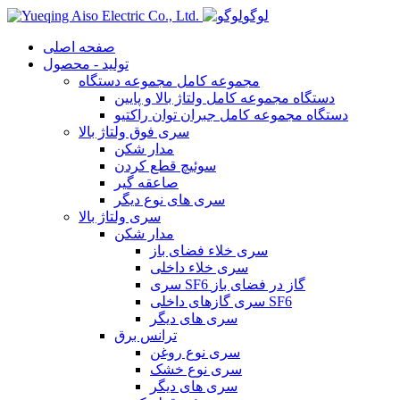
لوگو
صفحه اصلی
تولید - محصول
مجموعه کامل مجموعه دستگاه
دستگاه مجموعه کامل ولتاژ بالا و پایین
دستگاه مجموعه کامل جبران توان راکتیو
سری فوق ولتاژ بالا
مدار شکن
سوئیچ قطع کردن
صاعقه گیر
سری های نوع دیگر
سری ولتاژ بالا
مدار شکن
سری خلاء فضای باز
سری خلاء داخلی
سری SF6 گاز در فضای باز
سری گازهای داخلی SF6
سری های دیگر
ترانس برق
سری نوع روغن
سری نوع خشک
سری های دیگر