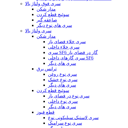
سری فوق ولتاژ بالا
مدار شکن
سوئیچ قطع کردن
صاعقه گیر
سری های نوع دیگر
سری ولتاژ بالا
مدار شکن
سری خلاء فضای باز
سری خلاء داخلی
سری SF6 گاز در فضای باز
سری گازهای داخلی SF6
سری های دیگر
ترانس برق
سری نوع روغن
سری نوع خشک
سری های دیگر
سوئیچ قطع کردن
سری نوع در فضای باز
سری نوع داخلی
سری های دیگر
قطع فیوز
سری لاستیک سیلیکونی نوع
سری نوع سرامیک