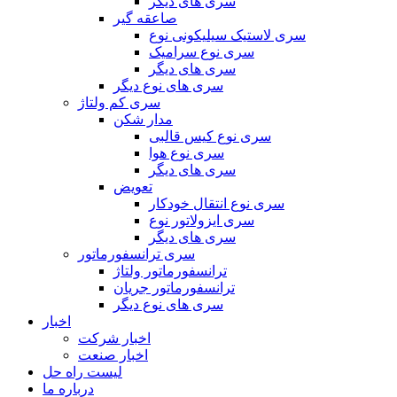
سری های دیگر
صاعقه گیر
سری لاستیک سیلیکونی نوع
سری نوع سرامیک
سری های دیگر
سری های نوع دیگر
سری کم ولتاژ
مدار شکن
سری نوع کیس قالبی
سری نوع هوا
سری های دیگر
تعویض
سری نوع انتقال خودکار
سری ایزولاتور نوع
سری های دیگر
سری ترانسفورماتور
ترانسفورماتور ولتاژ
ترانسفورماتور جریان
سری های نوع دیگر
اخبار
اخبار شرکت
اخبار صنعت
لیست راه حل
درباره ما