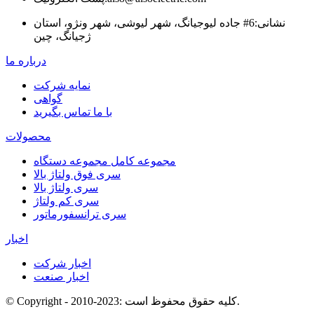
نشانی:
6# جاده لیوجیانگ، شهر لیوشی، شهر ونژو، استان
ژجیانگ، چین
درباره ما
نمایه شرکت
گواهی
با ما تماس بگیرید
محصولات
مجموعه کامل مجموعه دستگاه
سری فوق ولتاژ بالا
سری ولتاژ بالا
سری کم ولتاژ
سری ترانسفورماتور
اخبار
اخبار شرکت
اخبار صنعت
© Copyright - 2010-2023: کلیه حقوق محفوظ است.