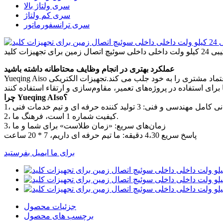
سری ولتاژ بالا
سری کم ولتاژ
سری ترانسفورماتور
برای تجهیزات کلید
عملکرد بهتری در انجام وظایف محتاطانه داشته باشید
Yueqing Aiso به لطف شهرت ثابت شده آنها برای قابلیت اطمینان، عملکرد و عمر طولانی، اعتماد مشتری را به خود جلب می کند.تجهیزات الکتریکی Yueqing Aiso برای سازندگان تجهیزات اصلی (OEM) در
چرا Yueqing AIso؟
2، کیفیت شماره 1 است، فرهنگ ما.
3، زمان‌های سریع: «زمان طلاست» برای شما و ما
پاسخ سریع 4،30 دقیقه: ما تیم حرفه ای داریم، 7 * 20 ساعت
برای ما ایمیل بفرستید
جزئیات محصول
برچسب های محصول