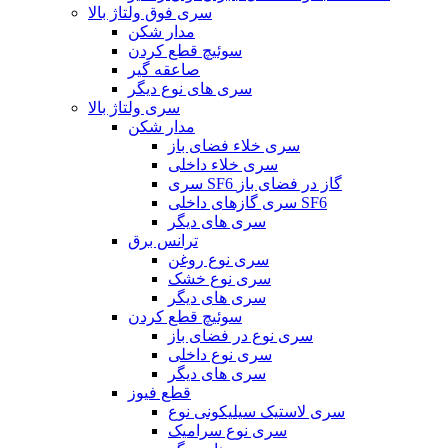
سری فوق ولتاژ بالا
مدار شکن
سوئیچ قطع کردن
صاعقه گیر
سری های نوع دیگر
سری ولتاژ بالا
مدار شکن
سری خلاء فضای باز
سری خلاء داخلی
سری SF6 گاز در فضای باز
سری گازهای داخلی SF6
سری های دیگر
ترانس برق
سری نوع روغن
سری نوع خشک
سری های دیگر
سوئیچ قطع کردن
سری نوع در فضای باز
سری نوع داخلی
سری های دیگر
قطع فیوز
سری لاستیک سیلیکونی نوع
سری نوع سرامیک