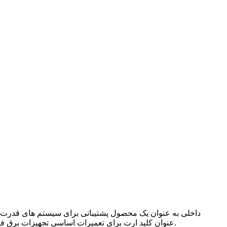
عنوان کلید ارت برای تعمیرات اساسی تجهیزات برق فشار قویبا ساختار ساده و فشرده، وزن سبک، عملکرد انعطاف پذیر، نصب آسان و پایداری حرارتی خوب و پایداری پویا مشخص می شود.