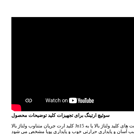
سوئیچ ارتینگ برای تجهیزات کلید توضیحات محصول
کلید ارت جریان متناوب ولتاژ بالا Jn15 داخلی به عنوان یک محصول پشتیبانی برای سیستم های قدرت جریان متناوب سه فاز داخلی 3 تا 40.5 کیلو ولت و 50 (60) هرتز و کابینت های کلید ولتاژ بالا یا به