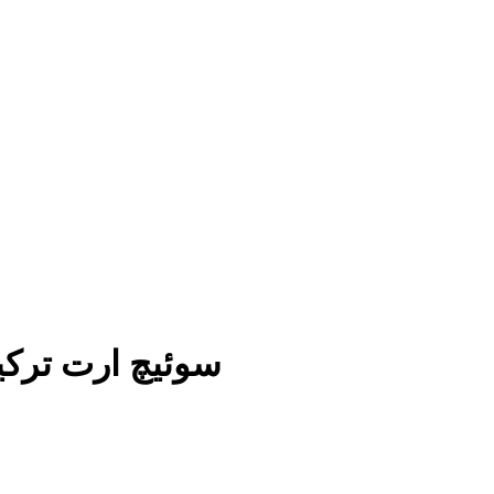
سوئیچ ارت ترکیبی 24 کیلو ولت داخلی داخلی سوئیچ اتصال زمین برا