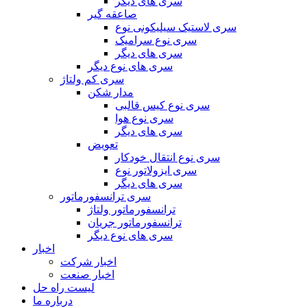
سری های دیگر
صاعقه گیر
سری لاستیک سیلیکونی نوع
سری نوع سرامیک
سری های دیگر
سری های نوع دیگر
سری کم ولتاژ
مدار شکن
سری نوع کیس قالبی
سری نوع هوا
سری های دیگر
تعویض
سری نوع انتقال خودکار
سری ایزولاتور نوع
سری های دیگر
سری ترانسفورماتور
ترانسفورماتور ولتاژ
ترانسفورماتور جریان
سری های نوع دیگر
اخبار
اخبار شرکت
اخبار صنعت
لیست راه حل
درباره ما