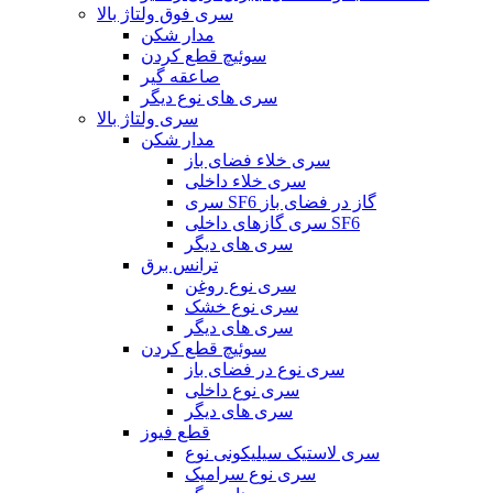
سری فوق ولتاژ بالا
مدار شکن
سوئیچ قطع کردن
صاعقه گیر
سری های نوع دیگر
سری ولتاژ بالا
مدار شکن
سری خلاء فضای باز
سری خلاء داخلی
سری SF6 گاز در فضای باز
سری گازهای داخلی SF6
سری های دیگر
ترانس برق
سری نوع روغن
سری نوع خشک
سری های دیگر
سوئیچ قطع کردن
سری نوع در فضای باز
سری نوع داخلی
سری های دیگر
قطع فیوز
سری لاستیک سیلیکونی نوع
سری نوع سرامیک