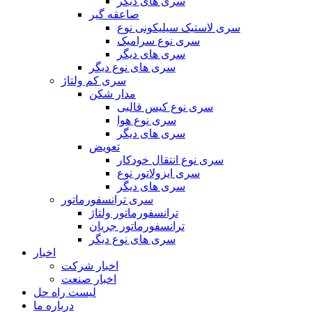
سری های دیگر
صاعقه گیر
سری لاستیک سیلیکونی نوع
سری نوع سرامیک
سری های دیگر
سری های نوع دیگر
سری کم ولتاژ
مدار شکن
سری نوع کیس قالبی
سری نوع هوا
سری های دیگر
تعویض
سری نوع انتقال خودکار
سری ایزولاتور نوع
سری های دیگر
سری ترانسفورماتور
ترانسفورماتور ولتاژ
ترانسفورماتور جریان
سری های نوع دیگر
اخبار
اخبار شرکت
اخبار صنعت
لیست راه حل
درباره ما