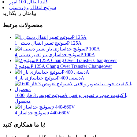
کلید انتقال 100 آمپر
سوئیچ انتقال برق دستی
پیامتان را بگذارید
محصولات مرتبط
سوئیچ تغییر انتقال دستی 1P 125A
سوئیچ جداسازی بار تغییر دستی 4P 100A
سوئیچ 2P 125A Chang Over Transfer Changeover
سوئیچ جداسازی بار 4P دستی 400A
سوئیچ تعویض 3 فاز 1600A با کیفیت خوب با تصویر واقعی
محصول
سوئیچ جداساز 4p 440-660V
با ما همکاری کنید!
برای ارائه راه حل تحلیلی با کارایی بالا به مشتریان