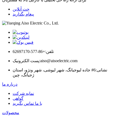
چت آنلاین
پیغام بگذارید
تلفن:
+86-577-62697170
aiso@aisoelectric.com
پست الکترونیک:
نشانی:
6# جاده لیوجیانگ، شهر لیوشی، شهر ونژو، استان
ژجیانگ، چین
درباره ما
نمایه شرکت
گواهی
با ما تماس بگیرید
محصولات