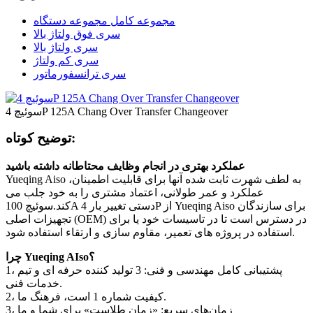
مجموعه کامل مجموعه دستگاه
سری فوق ولتاژ بالا
سری ولتاژ بالا
سری کم ولتاژ
سری ترانسفورماتور
سوئیچ 4P 125A Chang Over Transfer Changeover
توضیح کوتاه:
عملکرد بهتری در انجام وظایف محتاطانه داشته باشید
Yueqing Aiso به لطف شهرت ثابت شده آنها برای قابلیت اطمینان،
عملکرد و عمر طولانی، اعتماد مشتری را به خود جلب می
کند.سوئیچ 100A دستی تغییر بار 4P از Yueqing Aiso برای سازندگان
تجهیزات اصلی (OEM) در دسترس است تا در تاسیسات خود یا برای
استفاده در پروژه های تعمیر، مقاوم سازی و ارتقاء استفاده شود.
چرا Yueqing AIso؟
1، پشتیبانی کامل مهندسی و فنی: 3 تولید کننده حرفه ای و تیم
خدمات فنی.
2، کیفیت شماره 1 است، فرهنگ ما.
3، زمان‌های سریع: «زمان طلاست» برای شما و ما