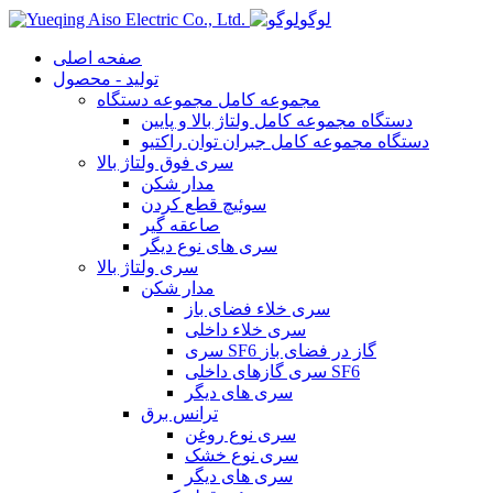
لوگو
صفحه اصلی
تولید - محصول
مجموعه کامل مجموعه دستگاه
دستگاه مجموعه کامل ولتاژ بالا و پایین
دستگاه مجموعه کامل جبران توان راکتیو
سری فوق ولتاژ بالا
مدار شکن
سوئیچ قطع کردن
صاعقه گیر
سری های نوع دیگر
سری ولتاژ بالا
مدار شکن
سری خلاء فضای باز
سری خلاء داخلی
سری SF6 گاز در فضای باز
سری گازهای داخلی SF6
سری های دیگر
ترانس برق
سری نوع روغن
سری نوع خشک
سری های دیگر