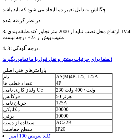
چگالش به دلیل تغییر دما ایجاد می شود که باید باشد
در نظر گرفته شده.
3. ارتفاع محل نصب نباید از 2000 متر تجاوز کند.طبقه بندی: IV.4.
شیب بیش از 23± درجه نیست.
4. درجه آلودگی: 3.
لطفا برای جزئیات بیشتر و نقل قول با ما تماس بگیرید!
پارامترهای فنی اصلی
AS(M)4P-125, 125A
نام
4P
تعداد قطب ها:
230 ولت / 400 ولت
ولتاژ کاری نامی Ue
50 هرتز
فرکانس
125A
جریان نامی
30000
مکانیکی
10000
برقی
AC22B
استفاده از دسته
IP20
سطح حفاظت
کلید تعویض 100 آمپر