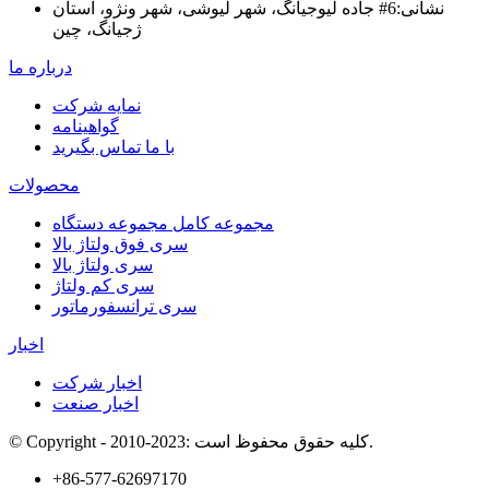
نشانی:
6# جاده لیوجیانگ، شهر لیوشی، شهر ونژو، استان
ژجیانگ، چین
درباره ما
نمایه شرکت
گواهینامه
با ما تماس بگیرید
محصولات
مجموعه کامل مجموعه دستگاه
سری فوق ولتاژ بالا
سری ولتاژ بالا
سری کم ولتاژ
سری ترانسفورماتور
اخبار
اخبار شرکت
اخبار صنعت
© Copyright - 2010-2023: کلیه حقوق محفوظ است.
+86-577-62697170