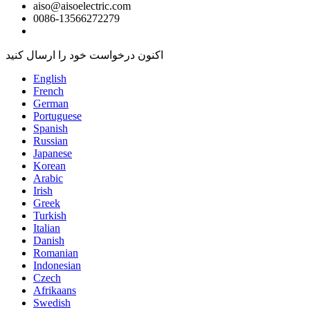
aiso@aisoelectric.com
0086-13566272279
اکنون درخواست خود را ارسال کنید
English
French
German
Portuguese
Spanish
Russian
Japanese
Korean
Arabic
Irish
Greek
Turkish
Italian
Danish
Romanian
Indonesian
Czech
Afrikaans
Swedish