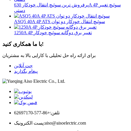
پرفروش ترین سوئیچ انتقال خودکار 630A 4P سوئیچ تغییر
دستی
ASQ5 40A 4P ATS سوئیچ انتقال خودکار دو توان
1250A 4P تغییر برق دوگانه سوئیچ خودکار
با ما همکاری کنید!
برای ارائه راه حل تحلیلی با کارایی بالا به مشتریان
چت آنلاین
پیغام بگذارید
تلفن:
+86-577-62697170
aiso@aisoelectric.com
پست الکترونیک: