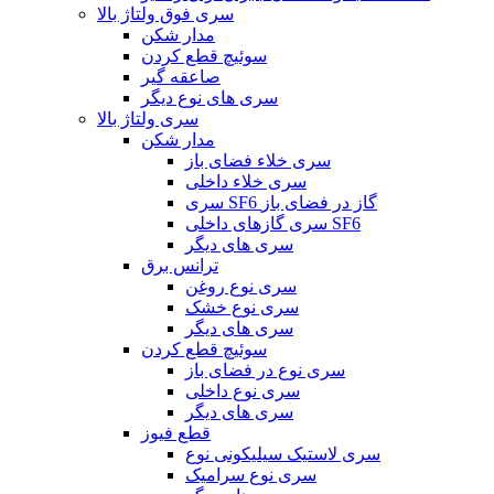
سری فوق ولتاژ بالا
مدار شکن
سوئیچ قطع کردن
صاعقه گیر
سری های نوع دیگر
سری ولتاژ بالا
مدار شکن
سری خلاء فضای باز
سری خلاء داخلی
سری SF6 گاز در فضای باز
سری گازهای داخلی SF6
سری های دیگر
ترانس برق
سری نوع روغن
سری نوع خشک
سری های دیگر
سوئیچ قطع کردن
سری نوع در فضای باز
سری نوع داخلی
سری های دیگر
قطع فیوز
سری لاستیک سیلیکونی نوع
سری نوع سرامیک