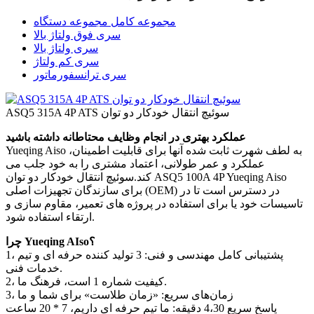
مجموعه کامل مجموعه دستگاه
سری فوق ولتاژ بالا
سری ولتاژ بالا
سری کم ولتاژ
سری ترانسفورماتور
ASQ5 315A 4P ATS سوئیچ انتقال خودکار دو توان
عملکرد بهتری در انجام وظایف محتاطانه داشته باشید
Yueqing Aiso به لطف شهرت ثابت شده آنها برای قابلیت اطمینان،
عملکرد و عمر طولانی، اعتماد مشتری را به خود جلب می
کند.سوئیچ انتقال خودکار دو توان ASQ5 100A 4P Yueqing Aiso
برای سازندگان تجهیزات اصلی (OEM) در دسترس است تا در
تاسیسات خود یا برای استفاده در پروژه های تعمیر، مقاوم سازی و
ارتقاء استفاده شود.
چرا Yueqing AIso؟
1، پشتیبانی کامل مهندسی و فنی: 3 تولید کننده حرفه ای و تیم
خدمات فنی.
2، کیفیت شماره 1 است، فرهنگ ما.
3، زمان‌های سریع: «زمان طلاست» برای شما و ما
پاسخ سریع 4،30 دقیقه: ما تیم حرفه ای داریم، 7 * 20 ساعت