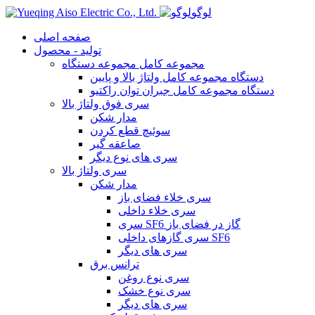
لوگو
صفحه اصلی
تولید - محصول
مجموعه کامل مجموعه دستگاه
دستگاه مجموعه کامل ولتاژ بالا و پایین
دستگاه مجموعه کامل جبران توان راکتیو
سری فوق ولتاژ بالا
مدار شکن
سوئیچ قطع کردن
صاعقه گیر
سری های نوع دیگر
سری ولتاژ بالا
مدار شکن
سری خلاء فضای باز
سری خلاء داخلی
سری SF6 گاز در فضای باز
سری گازهای داخلی SF6
سری های دیگر
ترانس برق
سری نوع روغن
سری نوع خشک
سری های دیگر