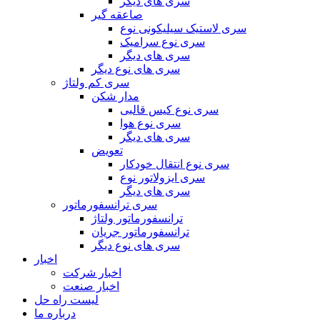
سری های دیگر
صاعقه گیر
سری لاستیک سیلیکونی نوع
سری نوع سرامیک
سری های دیگر
سری های نوع دیگر
سری کم ولتاژ
مدار شکن
سری نوع کیس قالبی
سری نوع هوا
سری های دیگر
تعویض
سری نوع انتقال خودکار
سری ایزولاتور نوع
سری های دیگر
سری ترانسفورماتور
ترانسفورماتور ولتاژ
ترانسفورماتور جریان
سری های نوع دیگر
اخبار
اخبار شرکت
اخبار صنعت
لیست راه حل
درباره ما