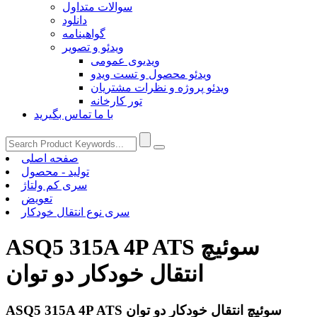
سوالات متداول
دانلود
گواهینامه
ویدئو و تصویر
ویدیوی عمومی
ویدئو محصول و تست ویدو
ویدئو پروژه و نظرات مشتریان
تور کارخانه
با ما تماس بگیرید
صفحه اصلی
تولید - محصول
سری کم ولتاژ
تعویض
سری نوع انتقال خودکار
ASQ5 315A 4P ATS سوئیچ
انتقال خودکار دو توان
ASQ5 315A 4P ATS سوئیچ انتقال خودکار دو توان