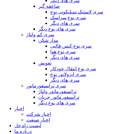
سری های دیگر
صاعقه گیر
سری لاستیک سیلیکونی نوع
سری نوع سرامیک
سری های دیگر
سری های نوع دیگر
سری کم ولتاژ
مدار شکن
سری نوع کیس قالبی
سری نوع هوا
سری های دیگر
تعویض
سری نوع انتقال خودکار
سری ایزولاتور نوع
سری های دیگر
سری ترانسفورماتور
ترانسفورماتور ولتاژ
ترانسفورماتور جریان
سری های نوع دیگر
اخبار
اخبار شرکت
اخبار صنعت
لیست راه حل
درباره ما