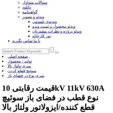
سوالات متداول
دانلود
گواهینامه
ویدئو و تصویر
ویدیوی عمومی
ویدئو محصول و تست ویدو
ویدئو پروژه و نظرات مشتریان
تور کارخانه
با ما تماس بگیرید
صفحه اصلی
تولید - محصول
سری ولتاژ بالا
سوئیچ قطع کردن
سری نوع در فضای باز
قیمت رقابتی 10kV 11kV 630A
نوع قطب در فضای باز سوئیچ
قطع کننده/ایزولاتور ولتاژ بالا