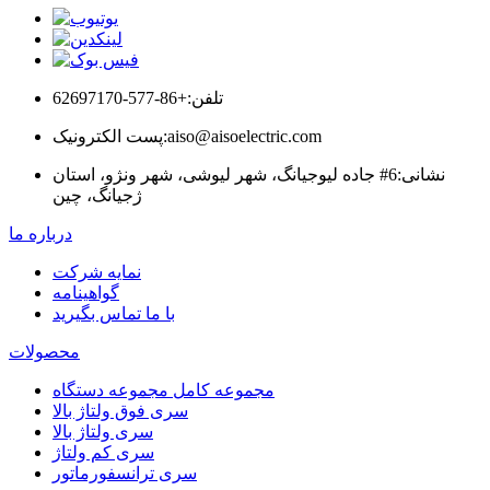
تلفن:
+86-577-62697170
aiso@aisoelectric.com
پست الکترونیک:
نشانی:
6# جاده لیوجیانگ، شهر لیوشی، شهر ونژو، استان
ژجیانگ، چین
درباره ما
نمایه شرکت
گواهینامه
با ما تماس بگیرید
محصولات
مجموعه کامل مجموعه دستگاه
سری فوق ولتاژ بالا
سری ولتاژ بالا
سری کم ولتاژ
سری ترانسفورماتور