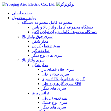
لوگو
صفحه اصلی
تولید - محصول
مجموعه کامل مجموعه دستگاه
دستگاه مجموعه کامل ولتاژ بالا و پایین
دستگاه مجموعه کامل جبران توان راکتیو
سری فوق ولتاژ بالا
مدار شکن
سوئیچ قطع کردن
صاعقه گیر
سری های نوع دیگر
سری ولتاژ بالا
مدار شکن
سری خلاء فضای باز
سری خلاء داخلی
سری SF6 گاز در فضای باز
سری گازهای داخلی SF6
سری های دیگر
ترانس برق
سری نوع روغن
سری نوع خشک
سری های دیگر