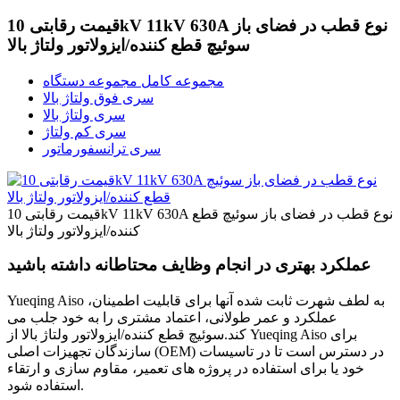
قیمت رقابتی 10kV 11kV 630A نوع قطب در فضای باز
سوئیچ قطع کننده/ایزولاتور ولتاژ بالا
مجموعه کامل مجموعه دستگاه
سری فوق ولتاژ بالا
سری ولتاژ بالا
سری کم ولتاژ
سری ترانسفورماتور
قیمت رقابتی 10kV 11kV 630A نوع قطب در فضای باز سوئیچ قطع
کننده/ایزولاتور ولتاژ بالا
عملکرد بهتری در انجام وظایف محتاطانه داشته باشید
Yueqing Aiso به لطف شهرت ثابت شده آنها برای قابلیت اطمینان،
عملکرد و عمر طولانی، اعتماد مشتری را به خود جلب می
کند.سوئیچ قطع کننده/ایزولاتور ولتاژ بالا از Yueqing Aiso برای
سازندگان تجهیزات اصلی (OEM) در دسترس است تا در تاسیسات
خود یا برای استفاده در پروژه های تعمیر، مقاوم سازی و ارتقاء
استفاده شود.