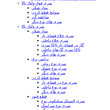
سری فوق ولتاژ بالا
مدار شکن
سوئیچ قطع کردن
صاعقه گیر
سری های نوع دیگر
سری ولتاژ بالا
مدار شکن
سری خلاء فضای باز
سری خلاء داخلی
سری SF6 گاز در فضای باز
سری گازهای داخلی SF6
سری های دیگر
ترانس برق
سری نوع روغن
سری نوع خشک
سری های دیگر
سوئیچ قطع کردن
سری نوع در فضای باز
سری نوع داخلی
سری های دیگر
قطع فیوز
سری لاستیک سیلیکونی نوع
سری نوع سرامیک