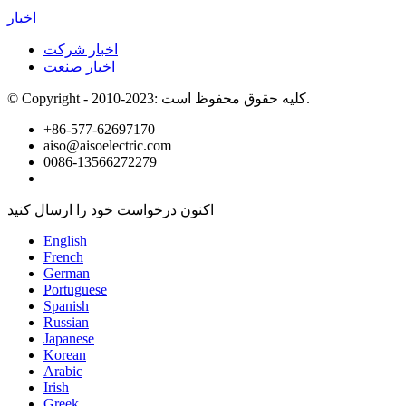
اخبار
اخبار شرکت
اخبار صنعت
© Copyright - 2010-2023: کلیه حقوق محفوظ است.
+86-577-62697170
aiso@aisoelectric.com
0086-13566272279
اکنون درخواست خود را ارسال کنید
English
French
German
Portuguese
Spanish
Russian
Japanese
Korean
Arabic
Irish
Greek