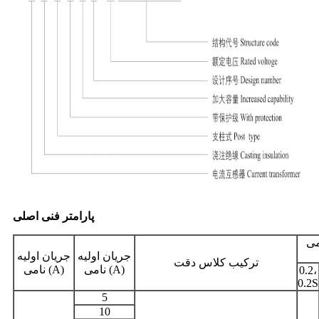
پارامتر فنی اصلی
می
جریان اولیه
جریان اولیه
ترکیب کلاس دقت
نامی (A)
نامی (A)
0.2،
0.2S
5
10