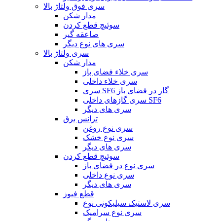
سری فوق ولتاژ بالا
مدار شکن
سوئیچ قطع کردن
صاعقه گیر
سری های نوع دیگر
سری ولتاژ بالا
مدار شکن
سری خلاء فضای باز
سری خلاء داخلی
سری SF6 گاز در فضای باز
سری گازهای داخلی SF6
سری های دیگر
ترانس برق
سری نوع روغن
سری نوع خشک
سری های دیگر
سوئیچ قطع کردن
سری نوع در فضای باز
سری نوع داخلی
سری های دیگر
قطع فیوز
سری لاستیک سیلیکونی نوع
سری نوع سرامیک