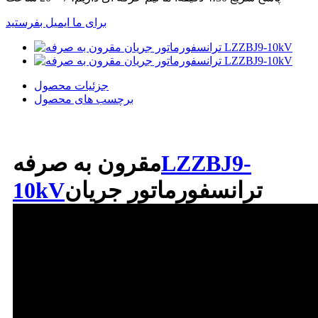
برای ما ایمیل بفرستید
جزئیات محصول
برچسب های محصول
LZZBJ9-
مقرون به صرفه
ترانسفورماتور جریان
10kV