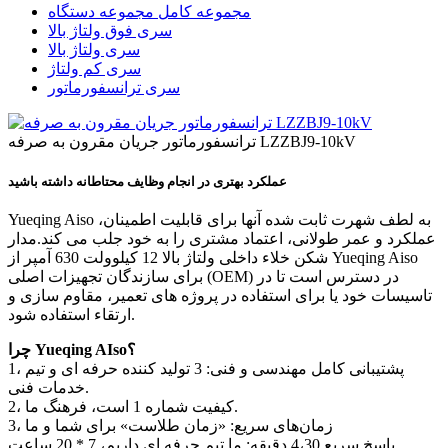
مجموعه کامل مجموعه دستگاه
سری فوق ولتاژ بالا
سری ولتاژ بالا
سری کم ولتاژ
سری ترانسفورماتور
ترانسفورماتور جریان مقرون به صرفه LZZBJ9-10kV
عملکرد بهتری در انجام وظایف محتاطانه داشته باشید
Yueqing Aiso به لطف شهرت ثابت شده آنها برای قابلیت اطمینان،
عملکرد و عمر طولانی، اعتماد مشتری را به خود جلب می کند.مدار
شکن خلاء داخلی ولتاژ بالا 12 کیلوولت 630 آمپر از Yueqing Aiso
برای سازندگان تجهیزات اصلی (OEM) در دسترس است تا در
تاسیسات خود یا برای استفاده در پروژه های تعمیر، مقاوم سازی و
ارتقاء استفاده شود.
چرا Yueqing AIso؟
1، پشتیبانی کامل مهندسی و فنی: 3 تولید کننده حرفه ای و تیم
خدمات فنی.
2، کیفیت شماره 1 است، فرهنگ ما.
3، زمان‌های سریع: «زمان طلاست» برای شما و ما
پاسخ سریع 4،30 دقیقه: ما تیم حرفه ای داریم، 7 * 20 ساعت