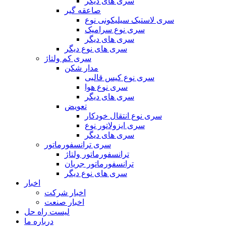
سری های دیگر
صاعقه گیر
سری لاستیک سیلیکونی نوع
سری نوع سرامیک
سری های دیگر
سری های نوع دیگر
سری کم ولتاژ
مدار شکن
سری نوع کیس قالبی
سری نوع هوا
سری های دیگر
تعویض
سری نوع انتقال خودکار
سری ایزولاتور نوع
سری های دیگر
سری ترانسفورماتور
ترانسفورماتور ولتاژ
ترانسفورماتور جریان
سری های نوع دیگر
اخبار
اخبار شرکت
اخبار صنعت
لیست راه حل
درباره ما