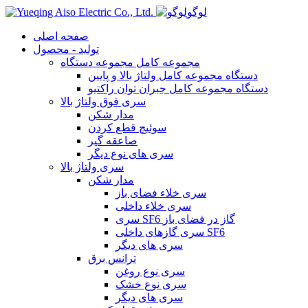
لوگو
صفحه اصلی
تولید - محصول
مجموعه کامل مجموعه دستگاه
دستگاه مجموعه کامل ولتاژ بالا و پایین
دستگاه مجموعه کامل جبران توان راکتیو
سری فوق ولتاژ بالا
مدار شکن
سوئیچ قطع کردن
صاعقه گیر
سری های نوع دیگر
سری ولتاژ بالا
مدار شکن
سری خلاء فضای باز
سری خلاء داخلی
سری SF6 گاز در فضای باز
سری گازهای داخلی SF6
سری های دیگر
ترانس برق
سری نوع روغن
سری نوع خشک
سری های دیگر