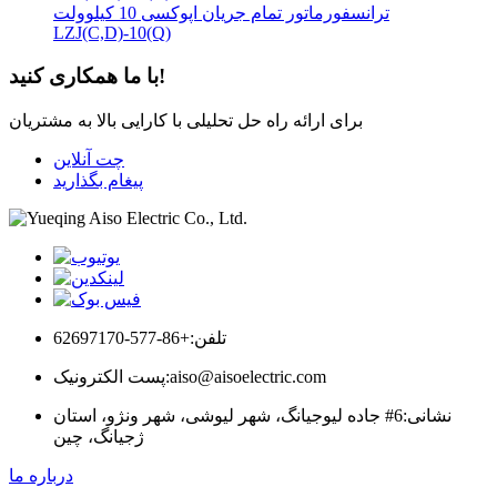
ترانسفورماتور تمام جریان اپوکسی 10 کیلوولت
LZJ(C,D)-10(Q)
با ما همکاری کنید!
برای ارائه راه حل تحلیلی با کارایی بالا به مشتریان
چت آنلاین
پیغام بگذارید
تلفن:
+86-577-62697170
aiso@aisoelectric.com
پست الکترونیک:
نشانی:
6# جاده لیوجیانگ، شهر لیوشی، شهر ونژو، استان
ژجیانگ، چین
درباره ما