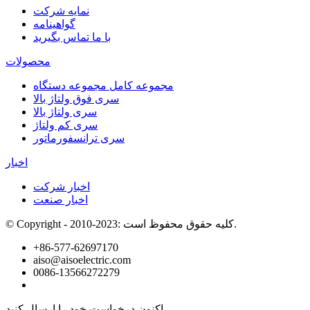
نمایه شرکت
گواهینامه
با ما تماس بگیرید
محصولات
مجموعه کامل مجموعه دستگاه
سری فوق ولتاژ بالا
سری ولتاژ بالا
سری کم ولتاژ
سری ترانسفورماتور
اخبار
اخبار شرکت
اخبار صنعت
© Copyright - 2010-2023: کلیه حقوق محفوظ است.
+86-577-62697170
aiso@aisoelectric.com
0086-13566272279
اکنون درخواست خود را ارسال کنید