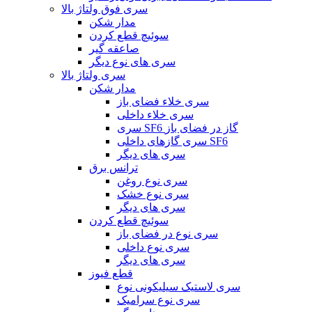
سری فوق ولتاژ بالا
مدار شکن
سوئیچ قطع کردن
صاعقه گیر
سری های نوع دیگر
سری ولتاژ بالا
مدار شکن
سری خلاء فضای باز
سری خلاء داخلی
سری SF6 گاز در فضای باز
سری گازهای داخلی SF6
سری های دیگر
ترانس برق
سری نوع روغن
سری نوع خشک
سری های دیگر
سوئیچ قطع کردن
سری نوع در فضای باز
سری نوع داخلی
سری های دیگر
قطع فیوز
سری لاستیک سیلیکونی نوع
سری نوع سرامیک