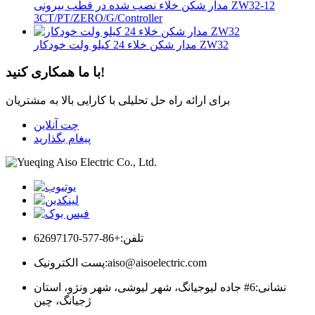
مدار شکن خلاء نصب شده در قطب بیرونی ZW32-12
3CT/PT/ZERO/G/Controller
مدار شکن خلاء 24 کیلو ولت خودکار ZW32
با ما همکاری کنید!
برای ارائه راه حل تحلیلی با کارایی بالا به مشتریان
چت آنلاین
پیغام بگذارید
تلفن:
+86-577-62697170
aiso@aisoelectric.com
پست الکترونیک:
نشانی:
6# جاده لیوجیانگ، شهر لیوشی، شهر ونژو، استان
ژجیانگ، چین