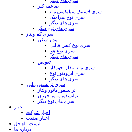
سری های دیگر
صاعقه گیر
سری لاستیک سیلیکونی نوع
سری نوع سرامیک
سری های دیگر
سری های نوع دیگر
سری کم ولتاژ
مدار شکن
سری نوع کیس قالبی
سری نوع هوا
سری های دیگر
تعویض
سری نوع انتقال خودکار
سری ایزولاتور نوع
سری های دیگر
سری ترانسفورماتور
ترانسفورماتور ولتاژ
ترانسفورماتور جریان
سری های نوع دیگر
اخبار
اخبار شرکت
اخبار صنعت
لیست راه حل
درباره ما