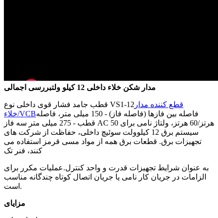
مدار شکن خلاء داخلی 12 کیلو ولت
بررسی اجمالی
قطع کننده مدار
قطب جامد فشار قوی داخلی نوع VS1-12
فاصله بین فازها (فاصله فاز) - 150 میلی متر، فاصله
خلاء/VCB
قطب - 275 میلی متر سه فاز AC 50 هرتز/60 هرتز، ولتاژ نامی برای
سیستم برق 12 کیلوولت سوئیچ داخلی، حفاظت از شرکت های
تجهیزات برق. قطعات برق همه از مواد مسی قرمز استفاده می
کنند، فنر تک
به عنوان شرایط تجهیزات قدرت و واحد کنترل.عملیات مکرر برای
الزامات در جریان کار نامی یا جریان اتصال کوتاه چندگانه مناسب
است.
مزایای