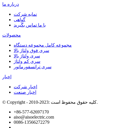
درباره ما
نمایه شرکت
گواهی
با ما تماس بگیرید
محصولات
مجموعه کامل مجموعه دستگاه
سری فوق ولتاژ بالا
سری ولتاژ بالا
سری کم ولتاژ
سری ترانسفورماتور
اخبار
اخبار شرکت
اخبار صنعت
© Copyright - 2010-2023: کلیه حقوق محفوظ است.
+86-577-62697170
aiso@aisoelectric.com
0086-13566272279