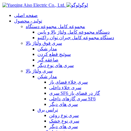
لوگو
صفحه اصلی
تولید - محصول
مجموعه کامل مجموعه دستگاه
دستگاه مجموعه کامل ولتاژ بالا و پایین
دستگاه مجموعه کامل جبران توان راکتیو
سری فوق ولتاژ بالا
مدار شکن
سوئیچ قطع کردن
صاعقه گیر
سری های نوع دیگر
سری ولتاژ بالا
مدار شکن
سری خلاء فضای باز
سری خلاء داخلی
سری SF6 گاز در فضای باز
سری گازهای داخلی SF6
سری های دیگر
ترانس برق
سری نوع روغن
سری نوع خشک
سری های دیگر