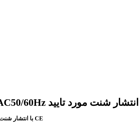
مدار شکن MCCB با کیس قالبی AC50/60Hz با انتشار شنت مورد تایید CE