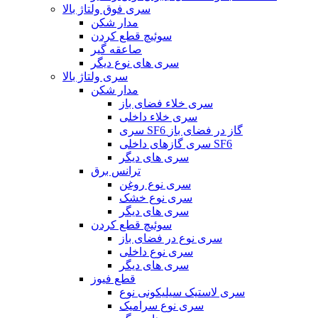
سری فوق ولتاژ بالا
مدار شکن
سوئیچ قطع کردن
صاعقه گیر
سری های نوع دیگر
سری ولتاژ بالا
مدار شکن
سری خلاء فضای باز
سری خلاء داخلی
سری SF6 گاز در فضای باز
سری گازهای داخلی SF6
سری های دیگر
ترانس برق
سری نوع روغن
سری نوع خشک
سری های دیگر
سوئیچ قطع کردن
سری نوع در فضای باز
سری نوع داخلی
سری های دیگر
قطع فیوز
سری لاستیک سیلیکونی نوع
سری نوع سرامیک