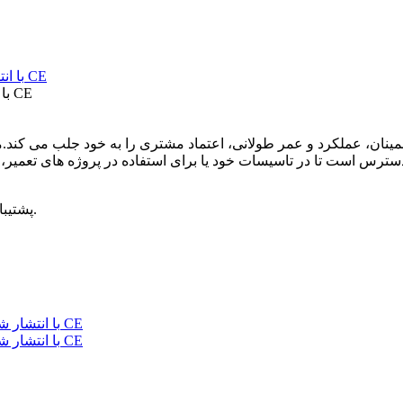
مدار شکن MCCB با کیس قالبی AC50/60Hz با انتشار شنت مورد تایید CE
1، پشتیبانی کامل مهندسی و فنی: 3 تولید کننده حرفه ای و تیم خدمات فنی.