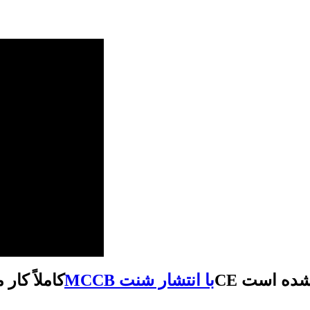
ید شده است
MCCB با انتشار شنت
مدار شکن کیس قالبی AC50/60Hz