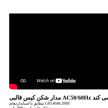
 کاملاً کار می کند
مطابق با استانداردهای GB14048.2008؛
ولتاژ عایق نامی: 800 ولت;