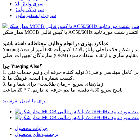
سری ولتاژ بالا
سری کم ولتاژ
سری ترانسفورماتور
عملکرد بهتری در انجام وظایف محتاطانه داشته باشید
Yueqing Aiso به لطف شهرت ثابت شده آنها برای قابلیت اطمینان، عملکرد و عمر طولانی، اعتماد مشتری را به خود جلب می کند.مدار شکن خلاء داخلی ولتاژ بالا 12 کیلوولت 630 آمپر از Yueqing Aiso برای
چرا Yueqing AIso؟
2، کیفیت شماره 1 است، فرهنگ ما.
3، زمان‌های سریع: «زمان طلاست» برای شما و ما
پاسخ سریع 4،30 دقیقه: ما تیم حرفه ای داریم، 7 * 20 ساعت
برای ما ایمیل بفرستید
جزئیات محصول
برچسب های محصول