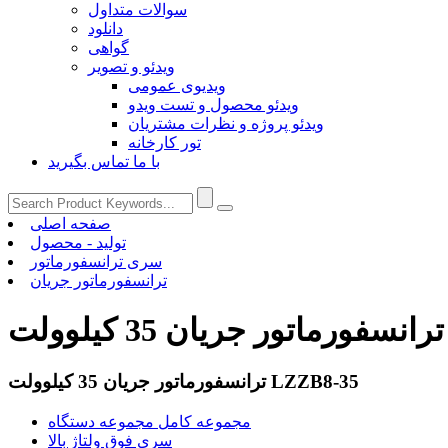
سوالات متداول
دانلود
گواهی
ویدئو و تصویر
ویدیوی عمومی
ویدئو محصول و تست ویدو
ویدئو پروژه و نظرات مشتریان
تور کارخانه
با ما تماس بگیرید
صفحه اصلی
تولید - محصول
سری ترانسفورماتور
ترانسفورماتور جریان
L
ترانسفورماتور جریان 35 کیلوولت LZZB8-35
مجموعه کامل مجموعه دستگاه
سری فوق ولتاژ بالا