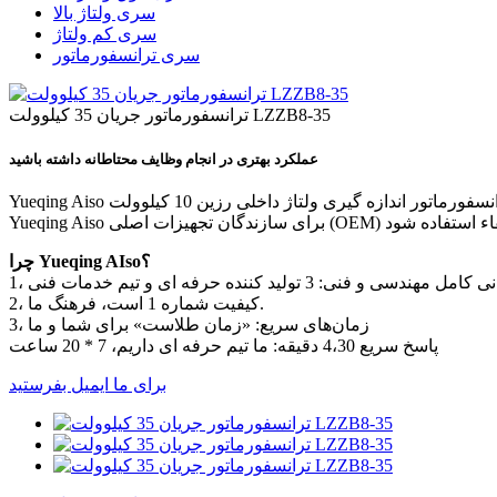
سری ولتاژ بالا
سری کم ولتاژ
سری ترانسفورماتور
ترانسفورماتور جریان 35 کیلوولت LZZB8-35
عملکرد بهتری در انجام وظایف محتاطانه داشته باشید
Yueqing Aiso به لطف شهرت ثابت شده آنها برای قابلیت اطمینان، عملکرد و عمر طولانی، اعتماد مشتری را به خود جلب می کند.ترانسفورماتور اندازه گیری ولتاژ داخلی رزین 10 کیلوولت JDZC 6kV از
چرا Yueqing AIso؟
2، کیفیت شماره 1 است، فرهنگ ما.
3، زمان‌های سریع: «زمان طلاست» برای شما و ما
پاسخ سریع 4،30 دقیقه: ما تیم حرفه ای داریم، 7 * 20 ساعت
برای ما ایمیل بفرستید