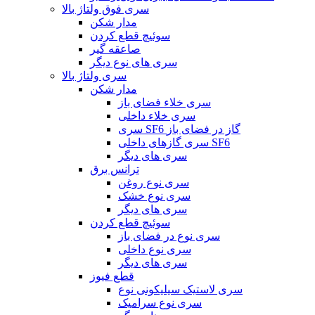
سری فوق ولتاژ بالا
مدار شکن
سوئیچ قطع کردن
صاعقه گیر
سری های نوع دیگر
سری ولتاژ بالا
مدار شکن
سری خلاء فضای باز
سری خلاء داخلی
سری SF6 گاز در فضای باز
سری گازهای داخلی SF6
سری های دیگر
ترانس برق
سری نوع روغن
سری نوع خشک
سری های دیگر
سوئیچ قطع کردن
سری نوع در فضای باز
سری نوع داخلی
سری های دیگر
قطع فیوز
سری لاستیک سیلیکونی نوع
سری نوع سرامیک