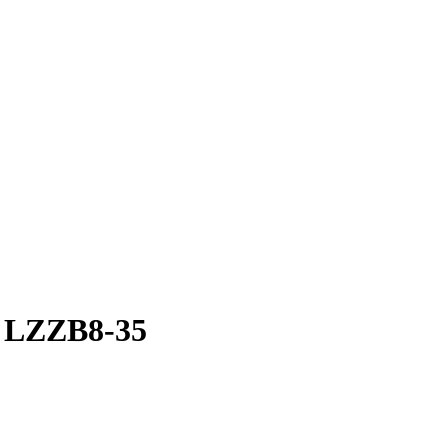
ترانسفورماتور جریان 35 کیلوولت ZZB8-35